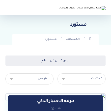
مستورد
المنتجات
مستورد
عرض ⁦2⁩ من كل النتائج
حزمة الاختيار الذكي
$
39
مستورد