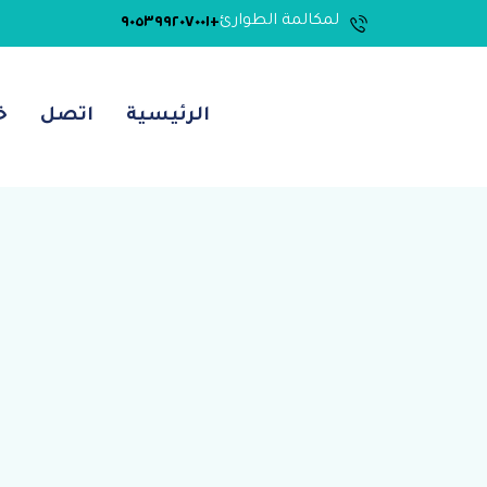
لمكالمة الطوارئ
+٩٠٥٣٩٩٢٠٧٠٠١
الرئيسية
اتصل
خ