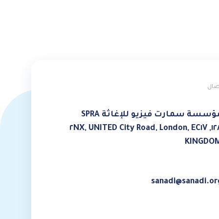
صال
ؤسسة سمارت فيزيو للإغاثة SPRA
١٢٨, City Road, London, EC١V ٢NX, UNITED
KINGDO
sanadi@sanadi.or