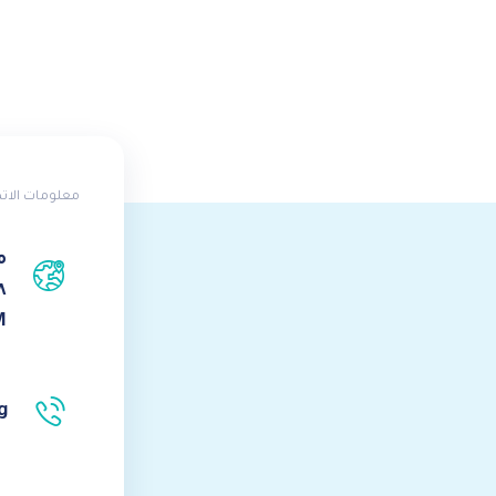
معلومات الات
م
M
g