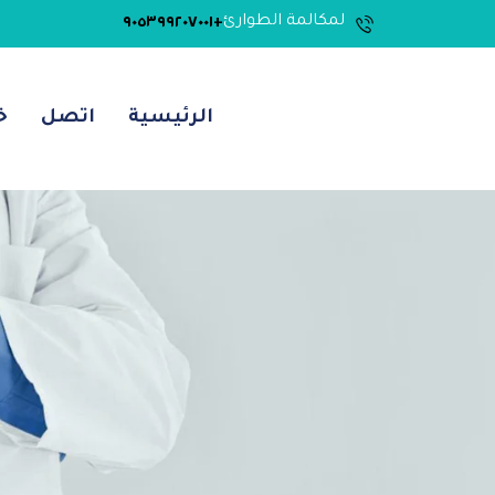
لمكالمة الطوارئ
+٩٠٥٣٩٩٢٠٧٠٠١
الرئيسية
اتصل
خ